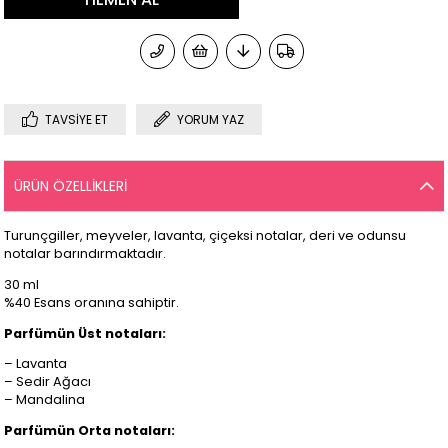
TAVSIYE ET
YORUM YAZ
ÜRÜN ÖZELLIKLERI
Turunçgiller, meyveler, lavanta, çiçeksi notalar, deri ve odunsu
notalar barındırmaktadır.
30 ml
%40 Esans oranına sahiptir.
Parfümün Üst notaları:
– Lavanta
– Sedir Ağacı
– Mandalina
Parfümün Orta notaları: