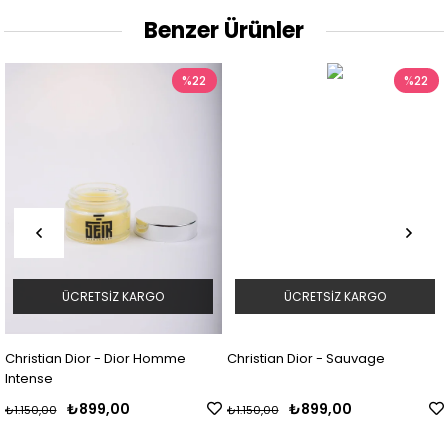
Benzer Ürünler
%22
%22
ÜCRETSIZ KARGO
ÜCRETSIZ KARGO
Christian Dior - Dior Homme
Christian Dior - Sauvage
Intense
₺899,00
₺899,00
₺1.150,00
₺1.150,00