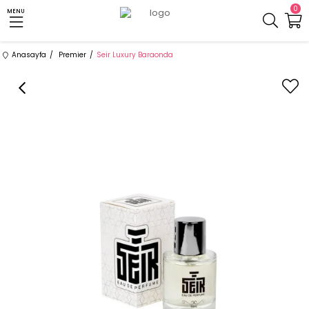
0
MENU
Anasayfa
Premier
Seir Luxury Baraonda