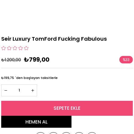
Seir Luxury TomFord Fucking Fabulous
₺799,00
₺1.200,00
%
33
İndirim
₺199,75
`den başlayan taksitlerle