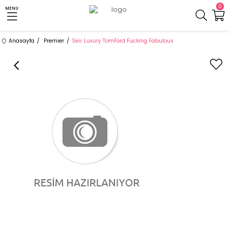
0
MENU
Anasayfa
Premier
Seir Luxury TomFord Fucking Fabulous