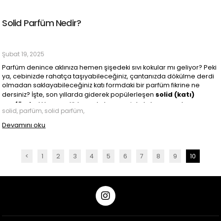
Solid Parfüm Nedir?
Şubat 19, 2025
Parfüm denince aklınıza hemen şişedeki sıvı kokular mı geliyor? Peki
ya, cebinizde rahatça taşıyabileceğiniz, çantanızda dökülme derdi
olmadan saklayabileceğiniz katı formdaki bir parfüm fikrine ne
solid (katı)
dersiniz? İşte, son yıllarda giderek popülerleşen
parfümler
! Hem pratik hem de benzersiz kokular sunan bu
solid, parfüm, solid parfüm,
parfümler, geleneksel sıvı parfümlere alternatif olarak hızla yayılıyor.
Peki, solid parfüm nedir, nasıl kullanılır ve neden tercih edilmelidir?
Devamını oku
Gelin, birlikte keşfedelim!
<
1
2
3
4
5
6
7
8
9
10