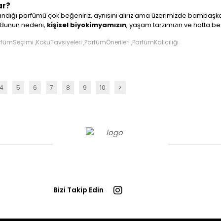
ar?
landığı parfümü çok beğeniriz, aynısını alırız ama üzerimizde bambaşka
kişisel biyokimyamızın
Bunun nedeni,
, yaşam tarzımızın ve hatta 
rfümSeçimi ,KokuTavsiyeleri ,ParfümÖnerileri ,ParfümKalıcılığı
n faktörlere birlikte bakalım.
4
5
6
7
8
9
10
>
Bizi Takip Edin