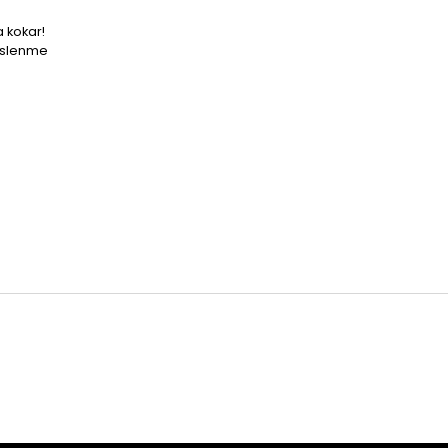
 kokar!
beslenme