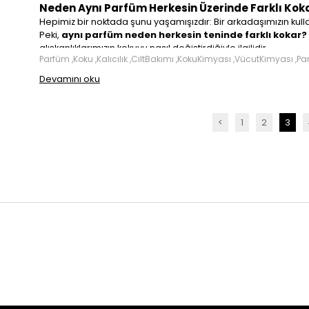
Neden Aynı Parfüm Herkesin Üzerinde Farklı Kok
Hepimiz bir noktada şunu yaşamışızdır: Bir arkadaşımızın kul
aynı parfüm neden herkesin teninde farklı kokar?
Peki,
alışkanlıklarımızın kokuyu nasıl değiştirdiğiyle ilgilidir.
Parfüm ,Koku ,Kalıcılık ,CiltBakımı ,KokuKimyası ,VücutKimyası ,Pa
Gelin, parfümün farklı kişilerde neden farklı koktuğunu etkileye
Devamını oku
<
1
2
3